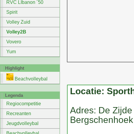
RVC LIbanon ´50
Spirit
Volley Zuid
Volley2B
Vovero
Yum
Highlight
Beachvolleybal
Locatie: Sporth
Legenda
Regiocompetitie
Adres: De Zijde
Recreanten
Bergschenhoek
Jeugdvolleybal
Beachvolleybal