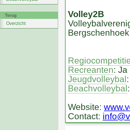
Volley2B
Terug
Volleybalvereni
Overzicht
Bergschenhoek
Regiocompetiti
Recreanten
: Ja
Jeugdvolleybal
:
Beachvolleybal
Website:
www.vo
Contact:
info@v