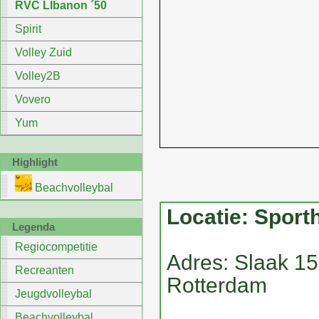
RVC LIbanon ´50
Spirit
Volley Zuid
Volley2B
Vovero
Yum
Highlight
Beachvolleybal
Locatie: Sport
Legenda
Regiocompetitie
Adres: Slaak 1
Recreanten
Rotterdam
Jeugdvolleybal
Beachvolleybal