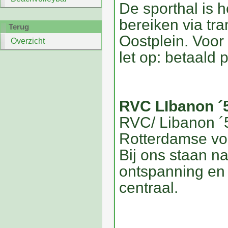
De sporthal is h
bereiken via tr
Terug
Oostplein. Voor
Overzicht
let op: betaald 
RVC LIbanon ´
RVC/ Libanon ´5
Rotterdamse vol
Bij ons staan na
ontspanning en 
centraal.